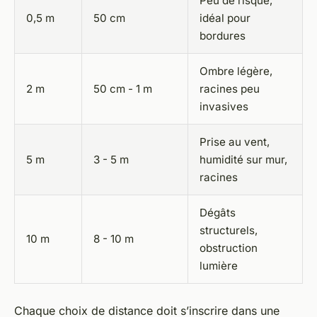
Peu de risque,
0,5 m
50 cm
idéal pour
bordures
Ombre légère,
2 m
50 cm - 1 m
racines peu
invasives
Prise au vent,
5 m
3 - 5 m
humidité sur mur,
racines
Dégâts
structurels,
10 m
8 - 10 m
obstruction
lumière
Chaque choix de distance doit s’inscrire dans une