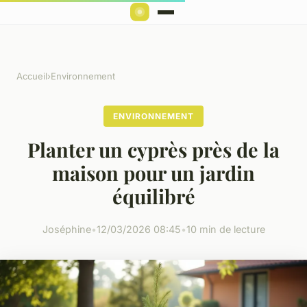
Accueil
›
Environnement
ENVIRONNEMENT
Planter un cyprès près de la
maison pour un jardin
équilibré
Joséphine
•
12/03/2026 08:45
•
10 min de lecture