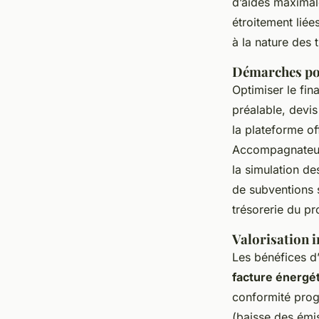
d’aides maximale
étroitement liée
à la nature des 
Démarches po
Optimiser le fi
préalable, devis
la plateforme o
Accompagnateur 
la simulation de
de subventions s
trésorerie du pro
Valorisation i
Les bénéfices d
facture énergé
conformité prog
(baisse des émi