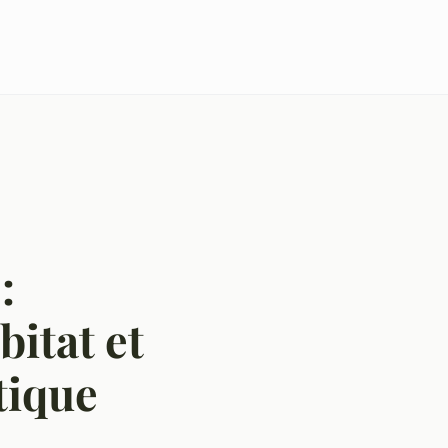
:
bitat et
tique