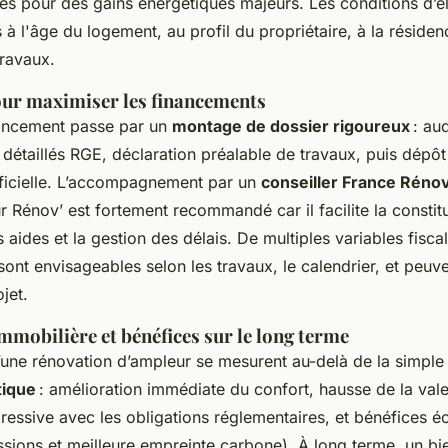
s pour des gains énergétiques majeurs. Les conditions d’éli
s à l'âge du logement, au profil du propriétaire, à la résiden
travaux.
ur maximiser les financements
nancement passe par un
montage de dossier rigoureux
: aud
 détaillés RGE, déclaration préalable de travaux, puis dépôt
fficielle. L’accompagnement par un
conseiller France Rénov
Rénov’ est fortement recommandé car il facilite la constitu
s aides et la gestion des délais. De multiples variables fisc
ont envisageables selon les travaux, le calendrier, et peuve
jet.
mmobilière et bénéfices sur le long terme
’une rénovation d’ampleur se mesurent au-delà de la simpl
tique
: amélioration immédiate du confort, hausse de la vale
ressive avec les obligations réglementaires, et bénéfices é
ssions et meilleure empreinte carbone). À long terme, un bi