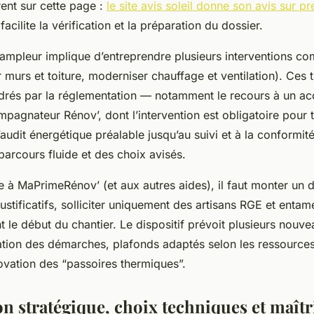
rent sur cette page :
le site avis soleil donne son avis sur pr
 facilite la vérification et la préparation du dossier.
’ampleur implique d’entreprendre plusieurs interventions c
r murs et toiture, moderniser chauffage et ventilation). Ces 
drés par la réglementation — notamment le recours à un 
gnateur Rénov’, dont l’intervention est obligatoire pour to
l’audit énergétique préalable jusqu’au suivi et à la conformit
parcours fluide et des choix avisés.
le à MaPrimeRénov’ (et aux autres aides), il faut monter un d
justificatifs, solliciter uniquement des artisans RGE et entam
le début du chantier. Le dispositif prévoit plusieurs nouve
ation des démarches, plafonds adaptés selon les ressources,
ovation des “passoires thermiques”.
on stratégique, choix techniques et maîtr