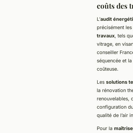
coûts des 
L’
audit énergét
précisément les 
travaux
, tels q
vitrage, en vis
conseiller Franc
séquencée et la
coûteuse.
Les
solutions 
la rénovation th
renouvelables, 
configuration du
qualité de l’air 
Pour la
maîtris