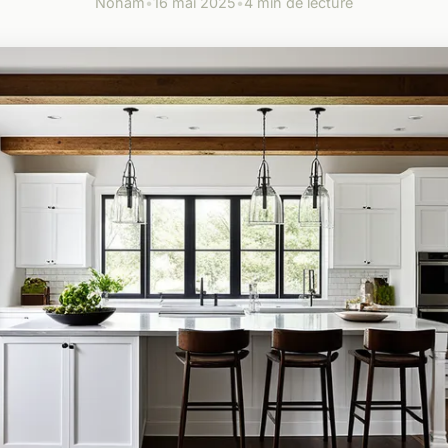
Noham
•
16 mai 2025
•
4 min de lecture