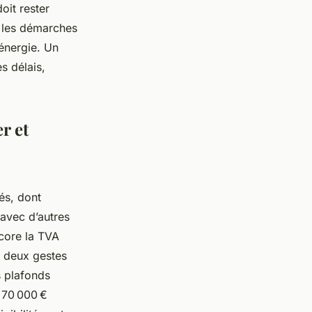
oit rester
r les démarches
’énergie. Un
s délais,
r et
és, dont
avec d’autres
core la TVA
s deux gestes
s plafonds
 70 000 €