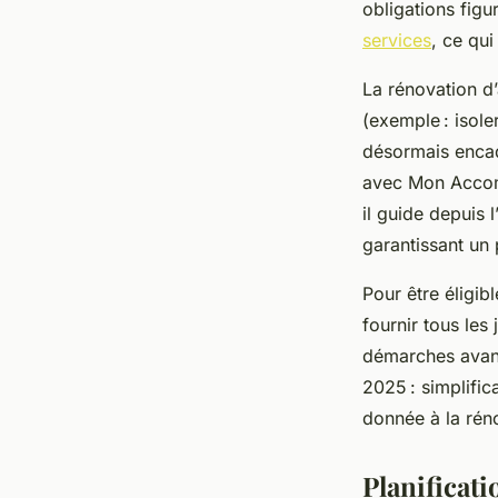
obligations figu
services
, ce qui
La rénovation d
(exemple : isole
désormais enca
avec Mon Accompa
il guide depuis 
garantissant un 
Pour être éligib
fournir tous les 
démarches avant 
2025 : simplific
donnée à la rén
Planificati