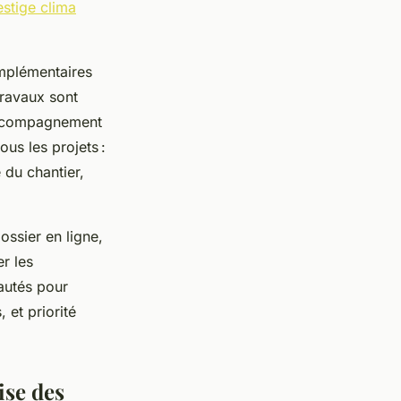
estige clima
omplémentaires
travaux sont
accompagnement
us les projets :
é du chantier,
ossier en ligne,
er les
autés pour
 et priorité
ise des