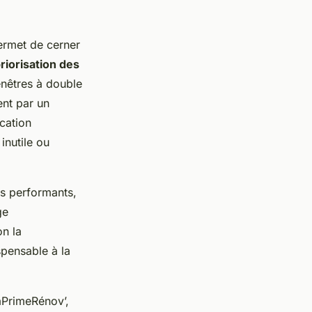
permet de cerner
riorisation des
enêtres à double
ent par un
cation
inutile ou
ts performants,
ge
on la
spensable à la
MaPrimeRénov’,