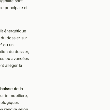
gibilité sont
ce principale et
it énergétique
 du dossier sur
’
ou un
tion du dossier,
ales ou avancées
nt alléger la
e
baisse de la
ur immobilière,
cologiques
en rénové selon