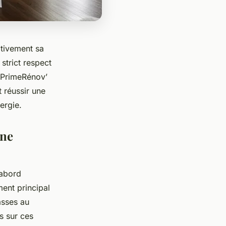
ativement sa
strict respect
aPrimeRénov’
 réussir une
ergie.
une
’abord
ment principal
asses au
s sur ces