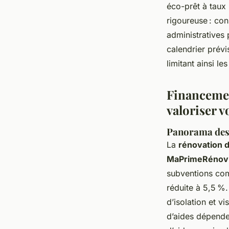
éco-prêt à taux 
rigoureuse : co
administratives 
calendrier prévi
limitant ainsi le
Financemen
valoriser 
Panorama des 
La
rénovation 
MaPrimeRénov’
subventions com
réduite à 5,5 %.
d’isolation et v
d’aides dépende