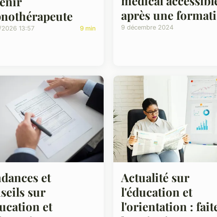
médical accessibl
enir
après une format
nothérapeute
9 décembre 2024
/2026 13:57
9 min
Actualité sur
dances et
l'éducation et
seils sur
l'orientation : fait
ducation et