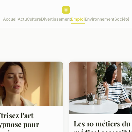
Accueil
Actu
Culture
Divertissement
Emploi
Environnement
Société
trisez l'art
Les 10 métiers du
ypnose pour