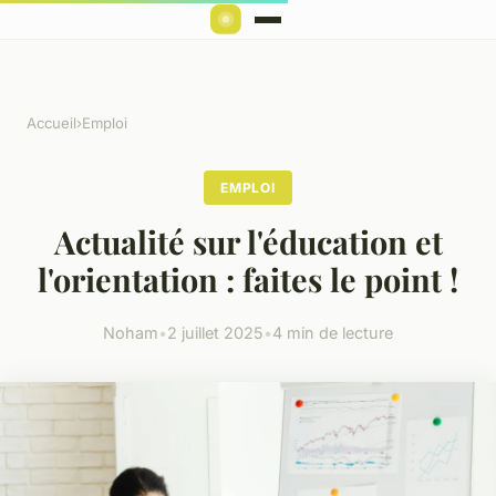
Accueil
›
Emploi
EMPLOI
Actualité sur l'éducation et
l'orientation : faites le point !
Noham
•
2 juillet 2025
•
4 min de lecture