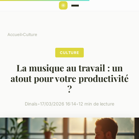
Accueil
›
Culture
CULTURE
La musique au travail : un
atout pour votre productivité
?
Dinaïs
•
17/03/2026 16:14
•
12 min de lecture