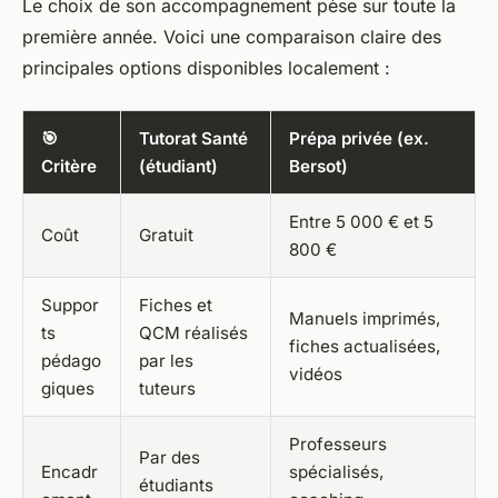
Le choix de son accompagnement pèse sur toute la
première année. Voici une comparaison claire des
principales options disponibles localement :
🎯
Tutorat Santé
Prépa privée (ex.
Critère
(étudiant)
Bersot)
Entre 5 000 € et 5
Coût
Gratuit
800 €
Suppor
Fiches et
Manuels imprimés,
ts
QCM réalisés
fiches actualisées,
pédago
par les
vidéos
giques
tuteurs
Professeurs
Par des
Encadr
spécialisés,
étudiants